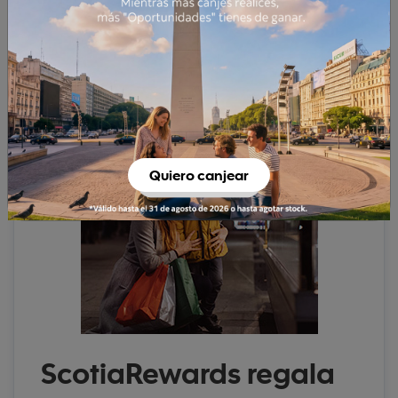
Concursos ScotiaRewards
Quiero canjear
ScotiaRewards regala