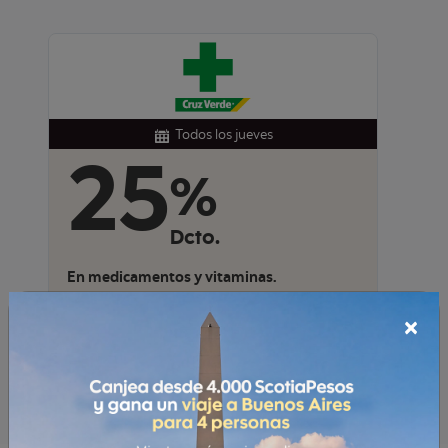
Todos los miércoles
Hasta
$100
Dcto.
Por litro a través de la App Copec.
×