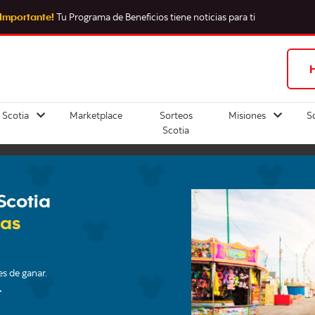
¡Importante!
Tu Programa de Beneficios tiene noticias para ti
H
 Scotia
Marketplace
Sorteos
Misiones
S
Scotia
Scotia
as
es de ganar.
.