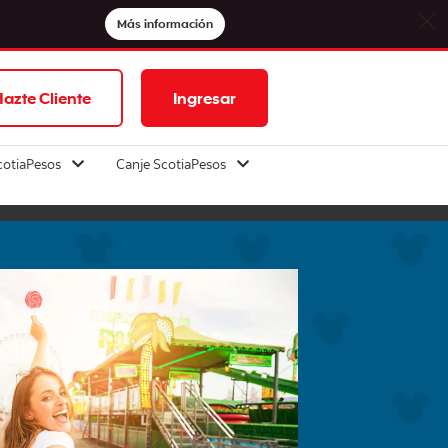
Más información
azte Cliente
Ingresar
cotiaPesos
Canje ScotiaPesos